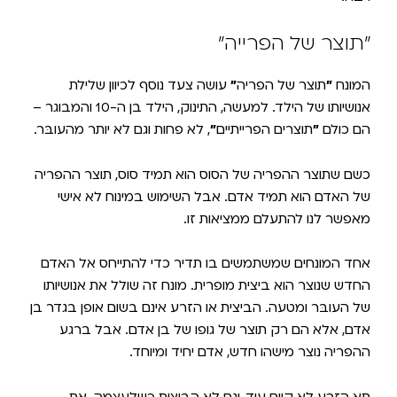
"תוצר של הפרייה"
המונח
״
תוצר של הפריה
״
עושה צעד נוסף לכיוון שלילת
אנושיותו של הילד. למעשה, התינוק, הילד בן ה-10 והמבוגר –
הם כולם
״
תוצרים הפרייתיים
״
, לא פחות וגם לא יותר מהעובּר.
כשם שתוצר ההפריה של הסוס הוא תמיד סוס, תוצר ההפריה
של האדם הוא תמיד אדם. אבל השימוש במינוח לא אישי
מאפשר לנו להתעלם ממציאות זו.
אחד המונחים שמשתמשים בו תדיר כדי להתייחס אל האדם
החדש שנוצר הוא ביצית מופרית. מונח זה שולל את אנושיותו
של העובּר ומטעה. הביצית או הזרע אינם בשום אופן בגדר בן
אדם, אלא הם רק תוצר של גופו של בן אדם. אבל ברגע
ההפריה נוצר מישהו חדש, אדם יחיד ומיוחד.
תא הזרע לא קיים עוד, וגם לא הביצית כשלעצמה. את