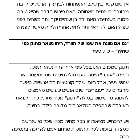
אין שום קשר בין שלבי התפתחות לבין ערך אנושי. יש לי בת
מבוגרת בשנתיים מאחותה. האם פירוש הדבר שהיא טובה
ממנה בשנתיים? האם ילד בן שנתיים יקר יותר משהיה לפני
שנה? האם ילד ראוי יותר לחיות אחרי הלידה מאשר לפניה?
"גם אם נשנה את שמו של הוורד, ריחו נשאר מתוק כפי
שהיה"
– שייקספיר
תינוק שמכנים אותו בכל כינוי אחר עדיין נשאר תינוק.
המילה
״
עובּר
״
הייתה פעם מילה חיובית שמשמעותה יצור
אנושי צעיר, אבל היום יש לה קונוטציות תת אנושיות. כאשר
מדברים על
״
עובּרים
״
ישנם אנשים שעושים מאמצים
להימנע מהשימוש במילה
״
תינוק
״
מכיוון שזו מזכירה לנו את
העובדה שבהפלה המלאכותית מדובר בילד, בתינוק.
ויש להכחיש מציאות זו בכל מחיר, מכיוון שכל מי שנחשב
כמצדד בזכות לכרות תינוקות מרחם אמם לא יזכה בתמיכה
רבה.