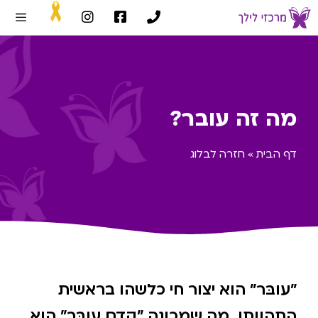
מה זה עובר?
דף הבית
»
חזרה לבלוג
״עובּר״ הוא יצור חי כלשהו בראשית
התהוותו. מה שמכונה ״קדם עובּר״ הוא