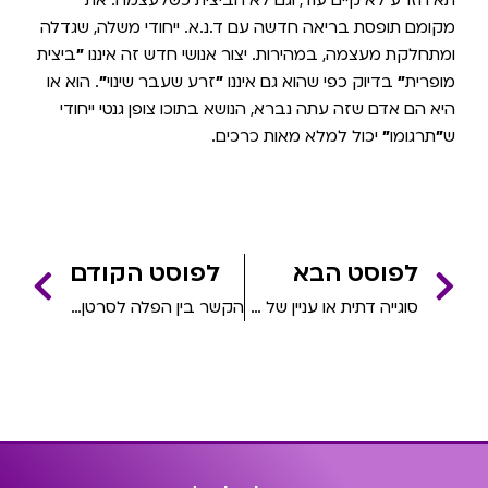
מקומם תופסת בריאה חדשה עם ד.נ.א. ייחודי משלה, שגדלה
ומתחלקת מעצמה, במהירות. יצור אנושי חדש זה איננו
״
ביצית
מופרית
״
בדיוק כפי שהוא גם איננו
״
זרע שעבר שינוי
״
. הוא או
היא הם אדם שזה עתה נברא, הנושא בתוכו צופן גנטי ייחודי
ש
״
תרגומו
״
יכול למלא מאות כרכים.
לפוסט הבא
לפוסט הקודם
סוגייה דתית או עניין של שוויון זכויות וחיי אנוש?
הקשר בין הפלה לסרטן השד