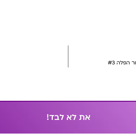
הפלה #3
א
ת
ל
א
ל
ב
ד
!