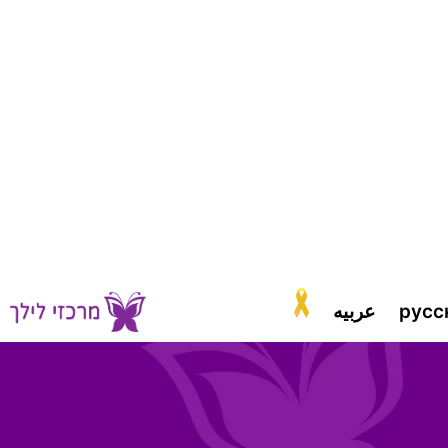
русс
عربيه