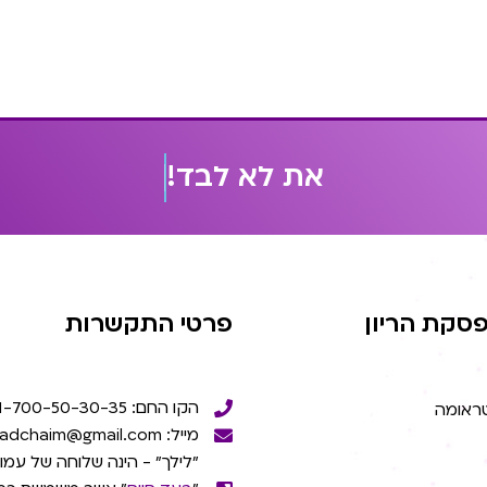
א
ת
ל
א
ל
ב
ד
!
סקת הריון
פרטי התקשרות
הקו החם: 1-700-50-30-35
טראומה
מייל: beadchaim@gmail.com
"לילך" - הינה שלוחה של עמו