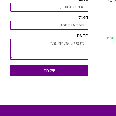
רכז
דוא"ל
הודעה
וטסאפ
שליחה