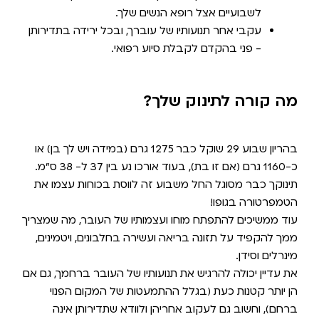
לשבועיים אצל רופא הנשים שלך.
עקבי אחר תנועותיו של עוברך, ובכל ירידה בתדירותן
- פני בהקדם לקבלת סיוע רפואי.
מה קורה לתינוק שלך?
בהריון שבוע 29 שוקל כבר 1275 גרם (במידה ויש לך בן) או
כ-1160 גרם (אם זו בת), בעוד אורכו נע בין 37 ל- 38 ס"מ.
תינוקך כבר מסוגל החל משבוע זה לווסת בכוחות עצמו את
הטמפרטורה בגופו!
עוד ממשיכים להתפתח מוחו ועצמותיו של העובר, מה שמצריך
ממך להקפיד על תזונה בריאה ועשירה בחלבונים, ויטמינים,
מינרלים וסידן.
את עדיין יכולה להרגיש את תנועותיו של העובר ברחמך, גם אם
הן יותר קטנות כעת (בגלל ההתמעטות של המקום הפנוי
ברחם), וחשוב גם לעקוב אחריהן ולוודא שתדירותן אינה