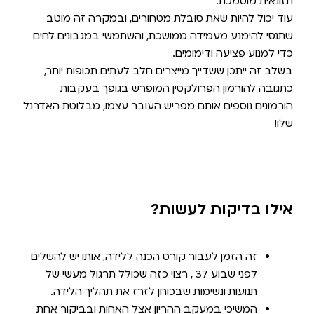
תזונאית מוסמכת.
עוד יכול להיות שאת סובלת מטחורים, ובמקרה זה מוטב
שתנסי להימנע מעמידה ממושכת, והשתמשי במגבונים לחים
כדי למנוע פציעה ודימומים.
בשלב זה ייתכן ששדייך מייצרים חלב לעתים תכופות יותר,
כתגובה להורמון הפרולקטין המופרש בגופך בעקבות
הורמונים נוספים אותם מפריש העובר עצמו, מבלוטת האדרנל
שלו!
אילו בדיקות לעשות?
זה הזמן לעבור קורס הכנה ללידה, אותו יש להשלים
לפני שבוע 37 , רצוי כזה שכולל תרגול מעשי של
תנועות ונשימות שבכוחן לזרז את תהליך הלידה.
המשיכי במעקב ההריון אצל האחות ובביקור אחת