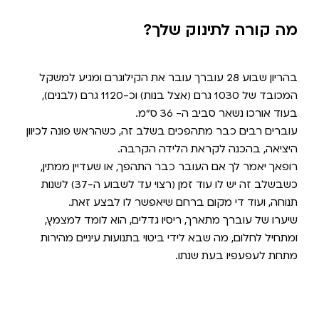
מה קורה לתינוק שלך?
בהריון שבוע 28 עוברך עובר את הקילוגרם ומגיע למשקל
המכובד של 1030 גרם (אצל בנות) וכ-1120 גרם (לבנים),
בעוד אורכו נשאר סביב ה- 36 ס"מ.
עוברים רבים כבר מתהפכים בשלב זה, כשהראש פונה לכיוון
היציאה, בהכנה לקראת הלידה הקרבה.
רופאך יאמר לך אם העובר כבר התהפך, או שעדיין ממתין,
כשבשלב זה יש לו עוד זמן (רצוי עד לשבוע ה-37) לשנות
תנוחה, ועוד די מקום ברחם שיאפשר לו לבצע זאת.
שיערו של עוברך מתארך, ריסיו גדלים, הוא לומד למצמץ,
ומתחיל לחלום, מה שבא לידי ביטוי בתנועות עיניים מהירות
מתחת לעפעפיו בעת שנתו.