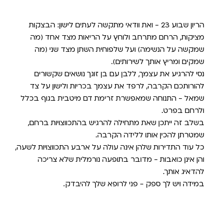
הריון שבוע 23 - ואת וודאי מתקשה לעתים לישון: הבצקות
מציקות, הרחם מתרחב ולוחץ על הריאות מצד אחד (מה
שמקשה על הנשימה) ועל שלפוחית השתן מצד שני (מה
שמקים ומריץ אותך לשירותים).
נסי להרגיע את עצמך, ללבן עם בן זוגך נושאים שקשורים
להורותכם הקרבה, לרפד את עצמך בכריות ולישון על צד
שמאל - התנוחה שמאפשרת זרימת דם מיטבית בגוף בכלל
ולרחם בפרט.
בשלב זה ייתכן שאת מתחילה להרגיש בהתכווצויות ברחם,
שמטרתן להכין אותו ללידה הקרבה.
כל עוד התדירות שלהן אינה עולה על ארבע התכווצויות לשעה,
והן אינן כואבות - מדובר בתופעה נורמלית שלא צריכה
להדאיג אותך.
במידה ויש לך ספק - פני לרופא שלך להיבדק.