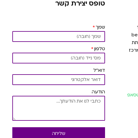
טופס יצירת קשר
שמך
תת
טלפון
רכז
דוא"ל
הודעה
וטסאפ
שליחה