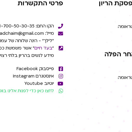
סקת הריון
פרטי התקשרות
הקו החם: 1-700-50-30-35
טראומה
מייל: beadchaim@gmail.com
"לילך" - הינה שלוחה של עמו
"
בעד חיים
" אשר משמשת כמ
חר הפלה
מידע לנשים בהריון בלתי רצוי
פייסבוק Facebook
אינסטגרם Instagram
טראומה
יוטיוב Youtube
לחצו כאן כדי לפנות אלינו בו