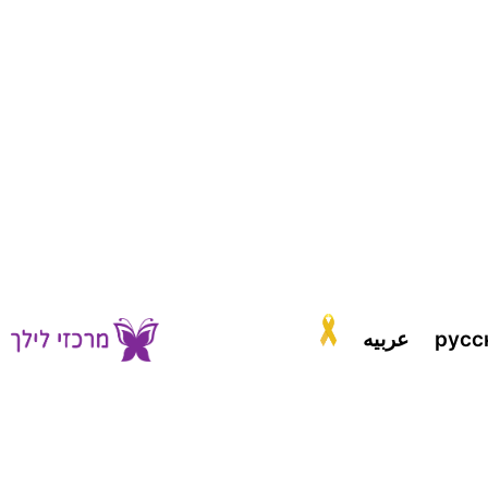
русс
عربيه