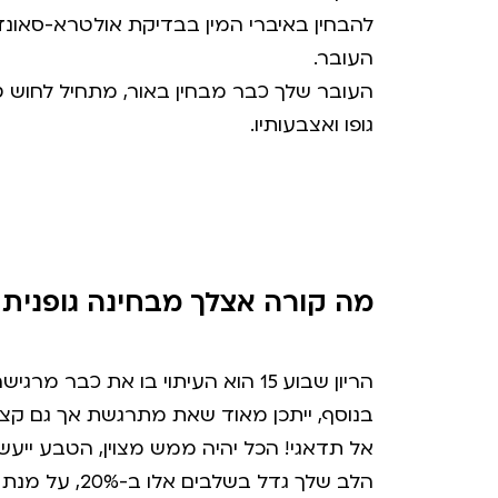
להבחין באיברי המין בבדיקת אולטרא-סאונד,
העובר.
העובר שלך כבר מבחין באור, מתחיל לחוש טע
גופו ואצבעותיו.
מה קורה אצלך מבחינה גופנית 
הריון שבוע 15 הוא העיתוי בו את כבר מרגישה עלייה משמעותית במשקלך, שמצריכה, ללא ספק, בגדי הריון.
בנוסף, ייתכן מאוד שאת מתרגשת אך גם קצ
אל תדאגי! הכל יהיה ממש מצוין, הטבע ייעשה
הלב שלך גדל בשלבים אלו ב-20%, על מנת לספק את צרכיו הגדלים של עוברך בהזנה של דם העשיר בחומרי תזונה ובחמצן.