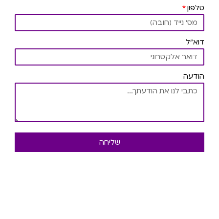
טלפון
דוא"ל
הודעה
שליחה