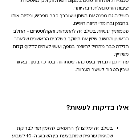
שמציירת את ההורמונים במקום השחלות, ולכן מאפשרת
יציבות הורמונאלית רבה יותר.
השיליה גם מפנה את השתן שעוברך כבר מפריש, ומזינה אותו
בחמצן ובחומרי תזונה חיוניים.
פטמותייך עשויות בשלב זה להתכהות, והקולוסטרום - החלב
הראשון והחשוב שיזין את תינוקך בשלבים הראשונים שלאחר
הלידה כבר מתחיל להיווצר בגופך, ועשוי לעתים לדלוף קלות
משדייך.
עוד ייתכן ותבחיני בפס כהה שמתהווה במרכז בטנך, באזור
שבין הטבור לשיער הערווה.
אילו בדיקות לעשות?
בשלב זה ימליצו לך הרופאים להזמין תור לבדיקת
שקיפות עורפית שמתבצעת בין השבוע ה-10 לשבוע