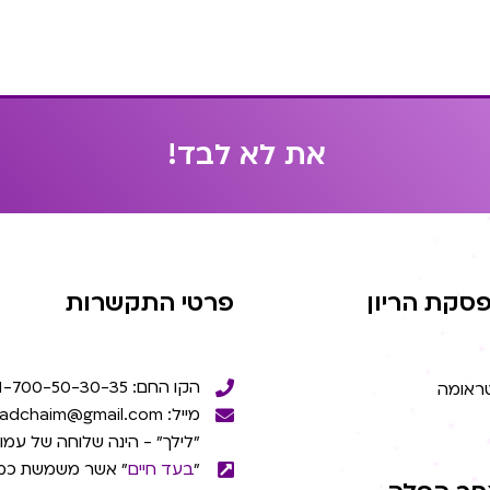
א
ת
ל
א
ל
ב
ד
!
סקת הריון
פרטי התקשרות
הקו החם: 1-700-50-30-35
טראומה
מייל: beadchaim@gmail.com
"לילך" - הינה שלוחה של עמו
"
בעד חיים
" אשר משמשת כמ