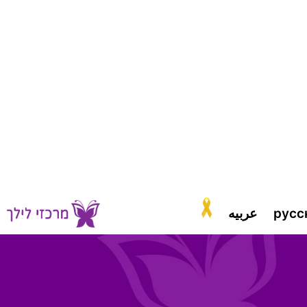
русс
عربيه