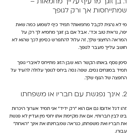
1. בן זוגך מרעיף עלייך מחמאות –
שמתייחסות אך ורק לגופך
מי לא נהנית לקבל מחמאות? תמיד כיף לשמוע כמה שאת
יפה, נראית טוב וכד׳. אבל אם בן זוגך מחמיא לך רק על
המראה החיצוני שלך, זה עלול להתפרש כסימן לכך שהוא לא
חושב עלייך מעבר לגופך.
סימן נוסף באותו הקשר הוא שבן הזוג מתייחס לאיברי גופך
תמיד במונחים גסים. שפה גסה ביחס לגופך עלולה להעיד על
החפצה של הגוף שלך.
2. אינך נפגשת עם חבריו או משפחתו
זהו דגל אדום! גם אם הוא ״רק ידיד״ אני תמיד אערוך היכרות
בינו לבין חברותיי. אם את מקיימת אתו יחסי מין ועדיין לא פגשת
את חבריו ואת משפחתו, כנראה שמבחינתו את אינך ״האחת״
עבורו.