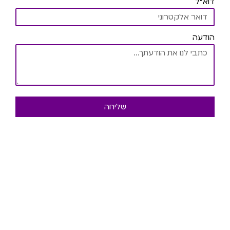
דוא"ל
הודעה
שליחה