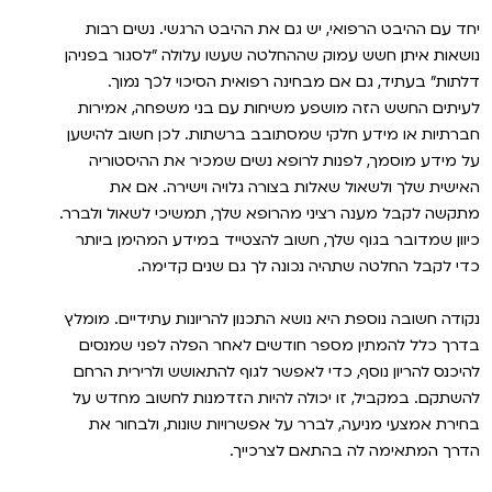
יחד עם ההיבט הרפואי, יש גם את ההיבט הרגשי. נשים רבות
נושאות איתן חשש עמוק שההחלטה שעשו עלולה ״לסגור בפניהן
דלתות״ בעתיד, גם אם מבחינה רפואית הסיכוי לכך נמוך.
לעיתים החשש הזה מושפע משיחות עם בני משפחה, אמירות
חברתיות או מידע חלקי שמסתובב ברשתות. לכן חשוב להישען
על מידע מוסמך, לפנות לרופא נשים שמכיר את ההיסטוריה
האישית שלך ולשאול שאלות בצורה גלויה וישירה. אם את
מתקשה לקבל מענה רציני מהרופא שלך, תמשיכי לשאול ולברר.
כיוון שמדובר בגוף שלך, חשוב להצטייד במידע המהימן ביותר
כדי לקבל החלטה שתהיה נכונה לך גם שנים קדימה.
נקודה חשובה נוספת היא נושא התכנון להריונות עתידיים. מומלץ
בדרך כלל להמתין מספר חודשים לאחר הפלה לפני שמנסים
להיכנס להריון נוסף, כדי לאפשר לגוף להתאושש ולרירית הרחם
להשתקם. במקביל, זו יכולה להיות הזדמנות לחשוב מחדש על
בחירת אמצעי מניעה, לברר על אפשרויות שונות, ולבחור את
הדרך המתאימה לה בהתאם לצרכייך.