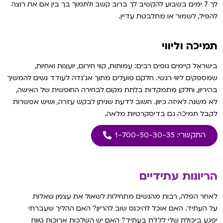
לך 7 ימים בשבוע להקשיב לך ברוב קשב ולתמוך בך בין אם את רוצה
להפיל, לשמור או מתלבטת עדיין.
תמיכה וליווי
בישראל קיימים גופים רבים: עמותות, קווי חירום, יועצות ואחיות,
שמספקים ליווי רגשי. חלקם פועלים מתוך אג׳נדה לעודד נשים להמשיך
בהיריון, וחלקן מתמקדות בלתת מקום לבחירה החופשית של האישה,
לא משנה לאיזה כיוון. חשוב לדעת שניתן לבקש עזרה, ושיש אפשרות
לקבל תמיכה גם בדיסקרטיות מלאה.
התקשרי: 1-700-50-30-35
הריונות עתידיים
לאחר הפלה, רבות מהנשים מתחילות לשאול את עצמן שאלות
על העתיד. האם אוכל להיכנס שוב להריון? האם ההליך שעברתי
יפגע ביכולת שלי ללדת בעתיד? האם יש השלכות ארוכות טווח