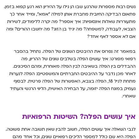
נשים רבות מספרות שהרגע שבו הן גילו על ההיריון הוא רגע קפוא בזמן.
פתאום הבדיקה החיובית מחברת אותן למילה ״אמא״, ומייד אחר כך
מתעוררות שאלות אינסופיות: איך אספר? מה יקרה ללימודים, לשירות
הצבאי, לעבודה, למשפחה? מה יגיד בן הזוג? מה יחשבו ההורים? ומה
אם לא אספר לאף אחד?
במאמר זה נפרוס את ההיבטים השונים של הפלה. נתחיל בהסבר
רפואי מפורט: איך עושים הפלה בשלבים שונים של ההריון, מה
ההבדלים בין הפלה בשאיבה לבין הפלה מאוחרת, ומהם הסיכונים.
לאחר מכן נדבר על ההיבטים החברתיים והמשפטיים: הפלה לנערות
מתחת לגיל 18, הפלה בצבא, האפשרות של הפלה פרטית. לבסוף
נעמיק במונח הפלה יזומה, על הבחירה האישית, הליווי הרגשי והעתיד
שאחרי.
איך עושים הפלה? השיטות הרפואיות
לגבי השאלה איך עושים הפלה, חשוב להבין שאין תשובה אחת פשוטה.
הפלה היא שם כולל למספר הליכים רפואיים שונים, וכל אחד מהם