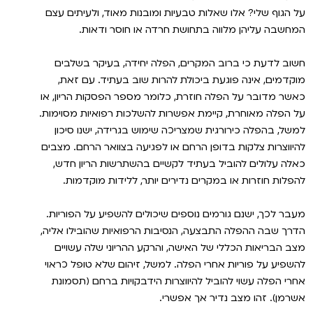
על הגוף שלי? אלו שאלות טבעיות ומובנות מאוד, ולעיתים עצם
המחשבה עליהן מלווה בתחושת חרדה או חוסר ודאות.
חשוב לדעת כי ברוב המקרים, הפלה יחידה, בעיקר בשלבים
מוקדמים, אינה פוגעת ביכולת להרות שוב בעתיד. עם זאת,
כאשר מדובר על הפלה חוזרת, כלומר מספר הפסקות הריון, או
על הפלה מאוחרת, קיימת אפשרות להשלכות רפואיות מסוימות.
למשל, בהפלה כירורגית שמצריכה שימוש בגרידה, ישנו סיכון
להיווצרות צלקות בדופן הרחם או לפגיעה בצוואר הרחם. מצבים
כאלה עלולים להוביל בעתיד לקשיים בהשתרשות הריון חדש,
להפלות חוזרות או במקרים נדירים יותר, ללידות מוקדמות.
מעבר לכך, ישנם גורמים נוספים שיכולים להשפיע על הפוריות.
הדרך שבה ההפלה התבצעה, הנסיבות הרפואיות שהובילו אליה,
מצב הבריאות הכללי של האישה, והרקע ההריוני שלה עשויים
להשפיע על פוריות אחרי הפלה. למשל, זיהום שלא טופל כראוי
אחרי הפלה עשוי להוביל להיווצרות הידבקויות ברחם (תסמונת
אשרמן). זהו מצב נדיר אך אפשרי.