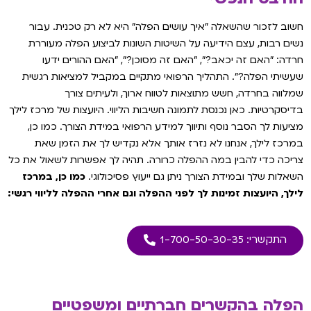
חשוב לזכור שהשאלה ״איך עושים הפלה״ היא לא רק טכנית. עבור
נשים רבות, עצם הידיעה על השיטות השונות לביצוע הפלה מעוררת
חרדה: ״האם זה יכאב?״, ״האם זה מסוכן?״, ״האם ההורים ידעו
שעשיתי הפלה?״. התהליך הרפואי מתקיים במקביל למציאות רגשית
שמלווה בחרדה, חשש מתוצאות לטווח ארוך, ולעיתים צורך
בדיסקרטיות. כאן נכנסת לתמונה חשיבות הליווי. היועצות של מרכז לילך
מציעות לך הסבר נוסף ותיווך למידע הרפואי במידת הצורך. כמו כן,
במרכז לילך, אנחנו לא נזרז אותך אלא נקדיש לך את הזמן שאת
צריכה כדי להבין במה ההפלה כרורה. תהיה לך אפשרות לשאול את כל
השאלות שלך ובמידת הצורך ניתן גם ייעוץ פסיכולוגי.
כמו כן, במרכז
לילך, היועצות זמינות לך לפני ההפלה וגם אחרי ההפלה לליווי רגשי:
התקשרי: 1-700-50-30-35
הפלה בהקשרים חברתיים ומשפטיים