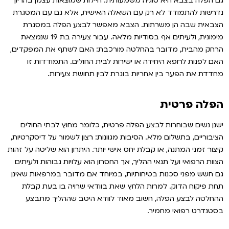
גם הפלה בצבא היא סוגיה משמעותית. חיילות שמוצאות עצמן בהריון
נדרשות להתמודד לא רק עם השאלה האישית, אלא גם עם המסגרת
הצבאית שבה הן משרתות. הצבא מאפשר לבצע הפלה במסגרת
מימונית, ולעיתים אף בסודיות מלאה. עבור צעירה בת 19 שנמצאת
הרחק מהבית, מדובר בהחלטה מורכבת: האם לשתף את המפקדים,
האם לפנות לרופא היחידה או ישירות לבית החולים. התמודדות זו
מחדדת את הפער בין אחריות בוגרת לבין תחושת צעירות.
הפלה פרטית
ישנן נשים שבוחרות לבצע הפלה פרטית, כלומר מחוץ לבתי החולים
הציבוריים, בתשלום מלא. הסיבות מגוונות: רצון לשמור על דיסקרטיות,
קיצור זמני המתנה, או קבלת יחס אישי יותר. היתרון הוא שליטה על זהות
הצוות הרפואי ועל תנאי ההליך, אך החסרון הוא עלויות גבוהות ולעיתים
גם חשש מפני סכנות בטיחותיות, במיוחד אם מדובר במרפאות שאינן
תחת פיקוח הדוק. למרות הלחץ שאת בוודאי שרויה בו בעת קבלת
ההחלטה לבצע הפלה, חשוב מאוד לוודא היטב שההליך מתבצע
בסטנדרט רפואי מחמיר.