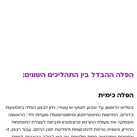
הפלה ההבדל בין התהליכים השונים:
הפלה כימית
בשליש הראשון, עד שבוע תשיעי או עשירי, ניתן לבצע הפלה באמצעות
כדורים. התרופות (מיפפריסטון ומיסופרוסטול) פועלות יחד: הראשונה
מפסיקה את פעולת ההורמון פרוגסטרון ומביאה לעצירת התפתחות
ההיריון, והשנייה גורמת להתכווצויות ולפליטת תוכן הרחם. עבור רבות, זו
אפשרות שמרגישה פחות פולשנית, אך היא כרוכה בכאבים, דימום