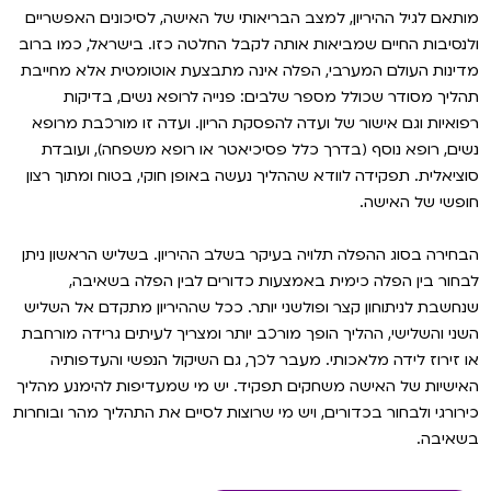
מותאם לגיל ההיריון, למצב הבריאותי של האישה, לסיכונים האפשריים
ולנסיבות החיים שמביאות אותה לקבל החלטה כזו. בישראל, כמו ברוב
מדינות העולם המערבי, הפלה אינה מתבצעת אוטומטית אלא מחייבת
תהליך מסודר שכולל מספר שלבים: פנייה לרופא נשים, בדיקות
רפואיות וגם אישור של ועדה להפסקת הריון. ועדה זו מורכבת מרופא
נשים, רופא נוסף (בדרך כלל פסיכיאטר או רופא משפחה), ועובדת
סוציאלית. תפקידה לוודא שההליך נעשה באופן חוקי, בטוח ומתוך רצון
חופשי של האישה.
הבחירה בסוג ההפלה תלויה בעיקר בשלב ההיריון. בשליש הראשון ניתן
לבחור בין הפלה כימית באמצעות כדורים לבין הפלה בשאיבה,
שנחשבת לניתוחון קצר ופולשני יותר. ככל שההיריון מתקדם אל השליש
השני והשלישי, ההליך הופך מורכב יותר ומצריך לעיתים גרידה מורחבת
או זירוז לידה מלאכותי. מעבר לכך, גם השיקול הנפשי והעדפותיה
האישיות של האישה משחקים תפקיד. יש מי שמעדיפות להימנע מהליך
כירורגי ולבחור בכדורים, ויש מי שרוצות לסיים את התהליך מהר ובוחרות
בשאיבה.